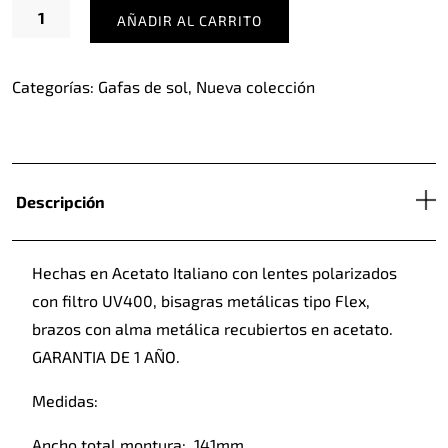
Picasso
AÑADIR AL CARRITO
Clear
cantidad
Categorías:
Gafas de sol
,
Nueva colección
Descripción
Hechas en Acetato Italiano con lentes polarizados
con filtro UV400, bisagras metálicas tipo Flex,
brazos con alma metálica recubiertos en acetato.
GARANTIA DE 1 AÑO.
Medidas:
Ancho total montura: 141mm