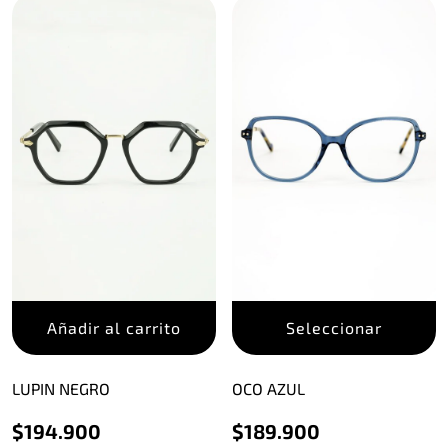
E
Añadir al carrito
Seleccionar
p
t
m
LUPIN NEGRO
OCO AZUL
v
$
194.900
$
189.900
L