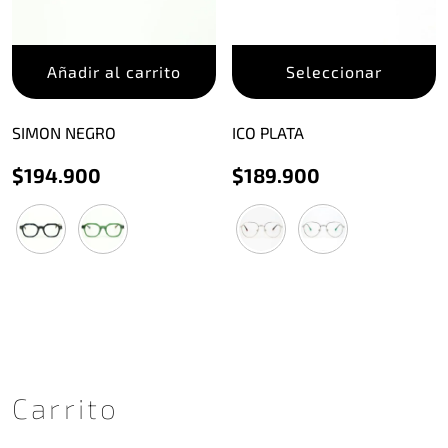
E
Añadir al carrito
Seleccionar
p
t
m
SIMON NEGRO
ICO PLATA
v
$
194.900
$
189.900
L
o
s
p
e
e
l
p
d
p
Carrito