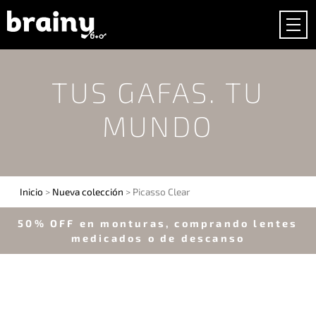
TUS GAFAS. TU
MUNDO
Inicio
>
Nueva colección
> Picasso Clear
50% OFF en monturas, comprando lentes
medicados o de descanso