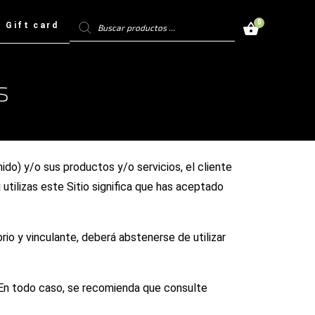
Búsqueda
0
Gift card
de
productos
s
enido) y/o sus productos y/o servicios, el cliente
utilizas este Sitio significa que has aceptado
io y vinculante, deberá abstenerse de utilizar
 En todo caso, se recomienda que consulte