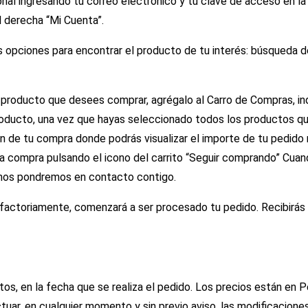
rsonal ingresando tu correo electrónico y tú clave de acceso en la
l derecha “Mi Cuenta”.
 opciones para encontrar el producto de tu interés: búsqueda d
producto que desees comprar, agrégalo al Carro de Compras, in
roducto, una vez que hayas seleccionado todos los productos q
en de tu compra donde podrás visualizar el importe de tu pedido
la compra pulsando el icono del carrito “Seguir comprando” Cu
y nos pondremos en contacto contigo.
factoriamente, comenzará a ser procesado tu pedido. Recibirás 
tos, en la fecha que se realiza el pedido. Los precios están en
ctuar, en cualquier momento y sin previo aviso, las modificacione