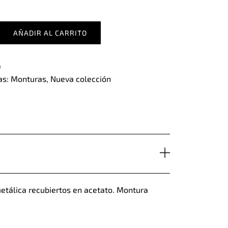
AÑADIR AL CARRITO
D
as:
Monturas
,
Nueva colección
etálica recubiertos en acetato. Montura