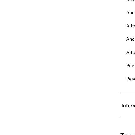
Anc
Alt
Anc
Alt
Pue
Pes
Infor