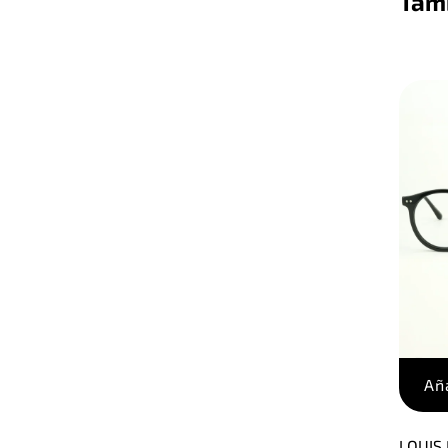
Tamb
Aña
LOUIS