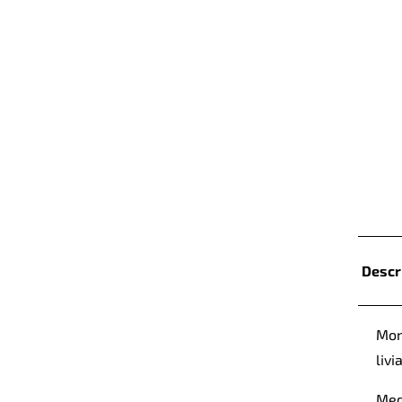
Descr
Mon
liv
Med