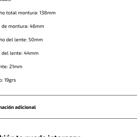
ho total montura: 138mm
o de montura: 46mm
ho del lente: 50mm
o del lente: 44mm
nte: 21mm
o: 19grs
mación adicional