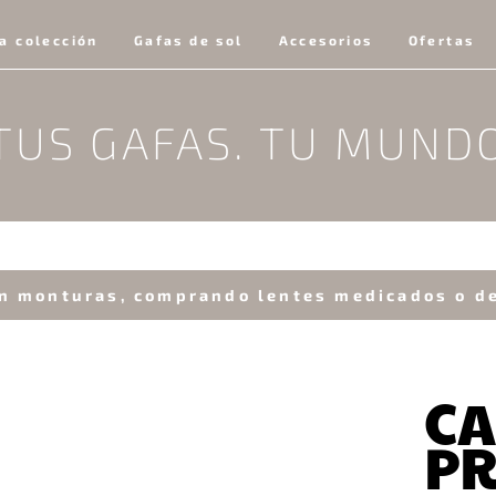
a colección
Gafas de sol
Accesorios
Ofertas
TUS GAFAS. TU MUND
n monturas, comprando lentes medicados o d
CA
PR