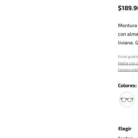
$
189.
Montura 
con alma
liviana.
Envío grati
Habla con u
Conoce más
Colores:
Elegir