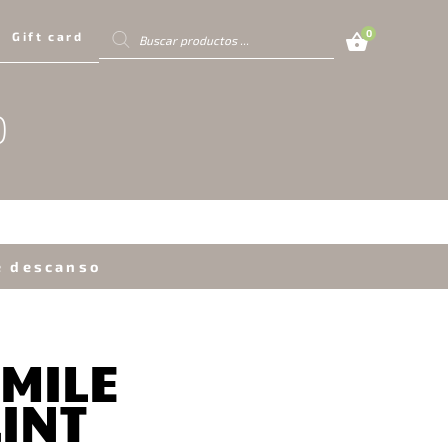
Búsqueda
0
Gift card
de
productos
O
e descanso
MILE
INT