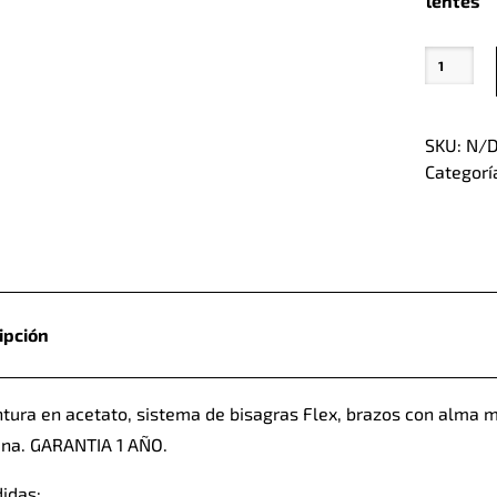
lentes
Camile
Print
cantidad
SKU:
N/
Categorí
ipción
tura en acetato, sistema de bisagras Flex, brazos con alma m
iana. GARANTIA 1 AÑO.
idas: