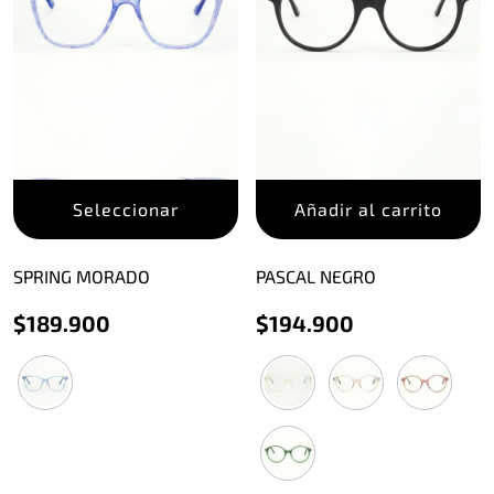
Este
Seleccionar
Añadir al carrito
producto
tiene
múltiples
SPRING MORADO
PASCAL NEGRO
variantes.
$
189.900
$
194.900
Las
opciones
se
pueden
elegir
en
la