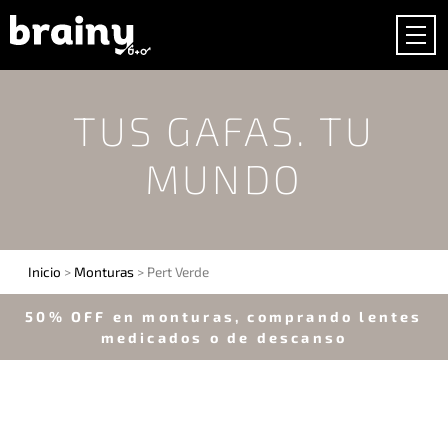
TUS GAFAS. TU
MUNDO
Inicio
>
Monturas
> Pert Verde
50% OFF en monturas, comprando lentes
medicados o de descanso