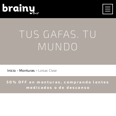
TUS GAFAS. TU
MUNDO
Inicio
>
Monturas
> Loisac Clear
50% OFF en monturas, comprando lentes
medicados o de descanso