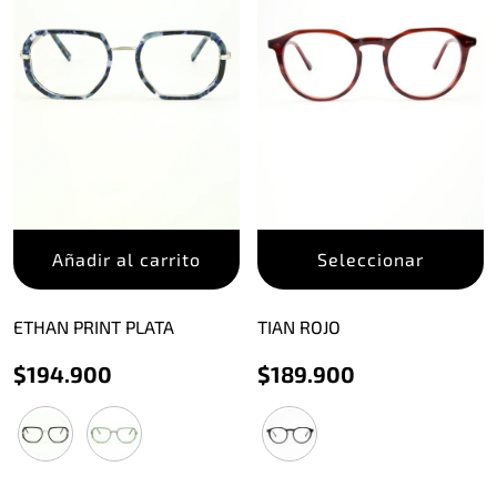
E
Añadir al carrito
Seleccionar
p
t
m
ETHAN PRINT PLATA
TIAN ROJO
v
$
194.900
$
189.900
L
o
s
p
e