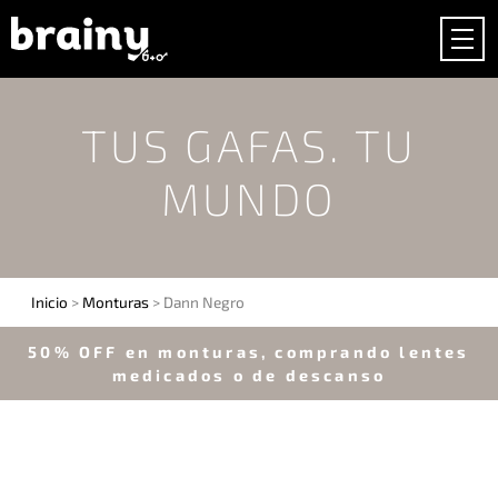
TUS GAFAS. TU
MUNDO
Inicio
>
Monturas
> Dann Negro
50% OFF en monturas, comprando lentes
medicados o de descanso