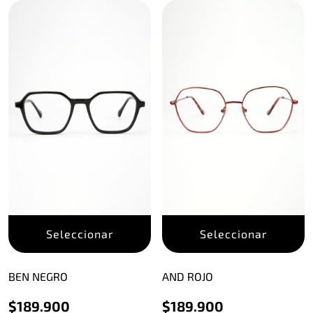
Este
E
Seleccionar
Seleccionar
producto
p
tiene
t
múltiples
m
BEN NEGRO
AND ROJO
variantes.
v
$
189.900
$
189.900
Las
L